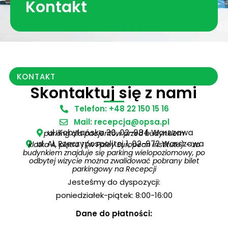
Kontakt
KONTAKT
Skontaktuj się z nami
Telefon: +48 22 150 15 16
Mail: recepcja@opsa.pl
ul. Kobylańska 30, 02-984 Warszawa
parking dla pacjentów przed budynkiem
ul. Al. Rzeczypospolitej 1, 02-972 Warszawa
klatka A, piętro 1 (w Paley European Institute) – za
budynkiem znajduje się parking wielopoziomowy, po
odbytej wizycie można zwalidować pobrany bilet
parkingowy na Recepcji
Jesteśmy do dyspozycji:
poniedziałek-piątek: 8:00-16:00
Dane do płatności: