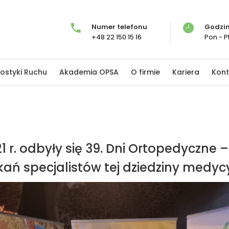
Numer telefonu
Godzin
+48 22 150 15 16
Pon - Pt
ostyki Ruchu
Akademia OPSA
O firmie
Kariera
Kont
1 r. odbyły się 39. Dni Ortopedyczne 
kań specjalistów tej dziedziny medyc