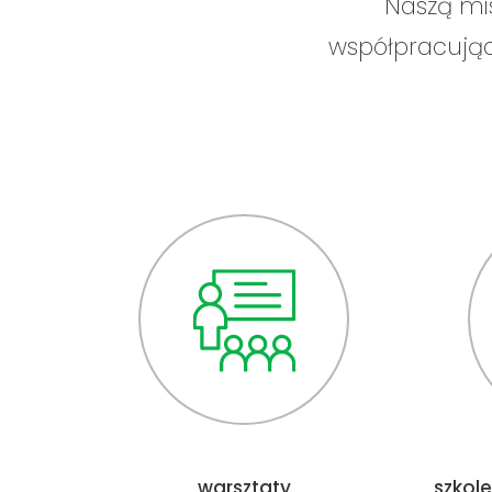
Naszą mis
współpracujący
warsztaty
szkole