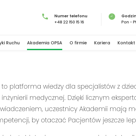
Numer telefonu
Godzin
+48 22 150 15 16
Pon - Pt
yki Ruchu
Akademia OPSA
O firmie
Kariera
Kontakt
o platforma wiedzy dla specjalistów z dzi
ki i inżynierii medycznej. Dzięki licznym ekspert
świadczeniem, uczestnicy Akademii mają mo
petencji, by otaczać Pacjentów jeszcze lep