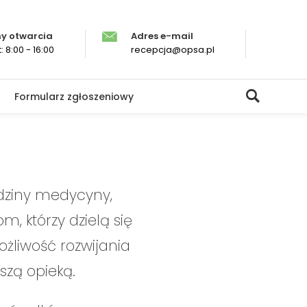
y otwarcia
Adres e-mail
: 8:00 - 16:00
recepcja@opsa.pl
Formularz zgłoszeniowy
edziny medycyny,
om, którzy dzielą się
żliwość rozwijania
szą opieką.