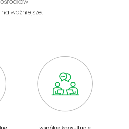
i ośrodków
 najważniejsze.
lne
wspólne konsultacje