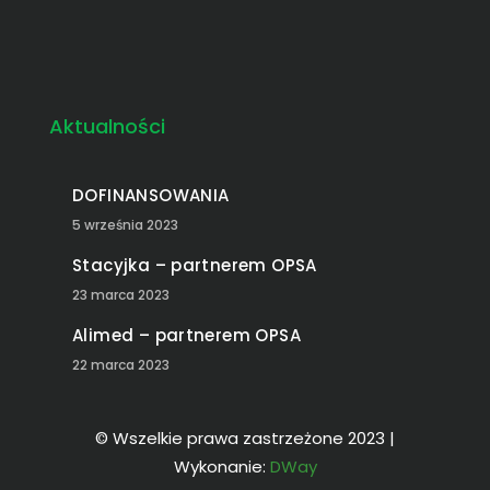
DWay
DWay Poznań
DWay Włocławek
DWay Warszawa
DWay Kraków
DWay Gdańsk
Agencja reklamowa
Agencja reklamowa DWay
Agencja reklamowa Włocławek
Agencja reklamowa Lipno
Agencja reklamowa Poznań
Agencja reklamowa Warszawa
Agencja reklamowa Kraków
wizytówki cyfrowe
wizytówki cyfrowe SmartV
strony internetowe dway
social media
social media dway
Aktualności
DOFINANSOWANIA
5 września 2023
Stacyjka – partnerem OPSA
23 marca 2023
Alimed – partnerem OPSA
22 marca 2023
© Wszelkie prawa zastrzeżone 2023 |
Wykonanie:
DWay