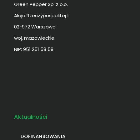
Green Pepper Sp. z o.o.
Aleja Rzeczypospolitej 1
02-972 Warszawa
woj. mazowieckie
NIP: 951 251 58 58
DWay
DWay Poznań
DWay Włocławek
DWay Warszawa
DWay Kraków
DWay Gdańsk
Agencja reklamowa
Agencja reklamowa DWay
Agencja reklamowa Włocławek
Agencja reklamowa Lipno
Agencja reklamowa Poznań
Agencja reklamowa Warszawa
Agencja reklamowa Kraków
wizytówki cyfrowe
wizytówki cyfrowe SmartV
strony internetowe dway
social media
social media dway
Aktualności
DOFINANSOWANIA