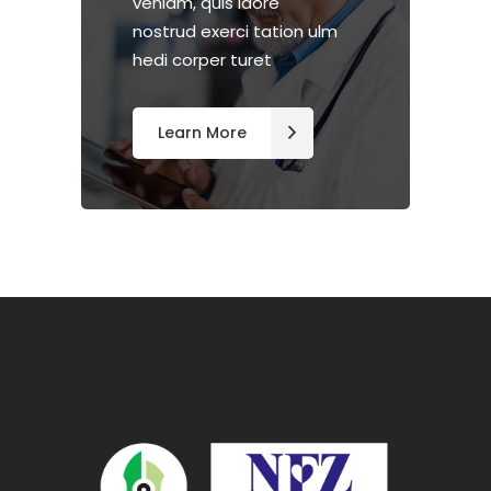
veniam, quis laore
nostrud exerci tation ulm
hedi corper turet
Learn More