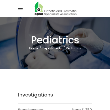
Pediatrics
Home
/
Departments
/
Pediatrics
Investigations
Bronchoscopy
From $ 250