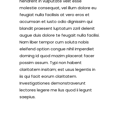
hendrerit in vulputate velit esse
molestie consequat, vel illum dolore eu
feugiat nulla facilisis at vero eros et
accumsan et iusto odio dignissim qui
blandit praesent luptatum zzril delenit
augue duis dolore te feugait nulla facilisi.
Nam liber tempor cum soluta nobis
eleifend option congue nihil imperdiet
doming id quod mazim placerat facer
possim assum. Typi non habent
claritatem insitam; est usus legentis in
iis qui facit eorum claritatem.
Investigationes demonstraverunt
lectores legere me lius quod ii legunt
saepius.