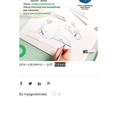
plan szkolenia — pdf
Pobierz
By
mjagodzinska
0