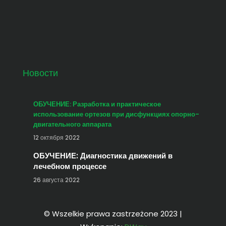
DWay
DWay Poznań
DWay Włocławek
DWay Warszawa
DWay Kraków
DWay Gdańsk
Agencja reklamowa
Agencja reklamowa DWay
Agencja reklamowa Włocławek
Agencja reklamowa Lipno
Agencja reklamowa Poznań
Agencja reklamowa Warszawa
Agencja reklamowa Kraków
wizytówki cyfrowe
wizytówki cyfrowe SmartV
strony internetowe dway
social media
social media dway
Новости
ОБУЧЕНИЕ: Разработка и практическое
использование ортезов при дисфункциях опорно-
двигательного аппарата
12 октября 2022
ОБУЧЕНИЕ: Диагностика движений в
лечебном процессе
26 августа 2022
© Wszelkie prawa zastrzeżone 2023 |